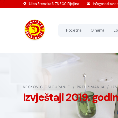
Ulica Sremska 3, 76 300 Bijeljina
info@neskovico
Početna
O nama
Lo
NEŠKOVIĆ OSIGURANJE
PREUZIMANJA
IZ
Izvještaji 2019. godi