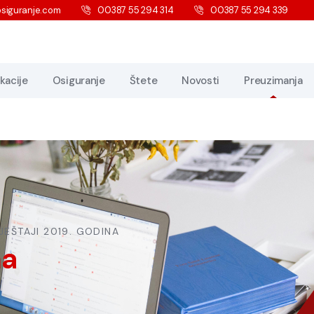
siguranje.com
00387 55 294 314
00387 55 294 339
kacije
Osiguranje
Štete
Novosti
Preuzimanja
VJEŠTAJI 2019. GODINA
na