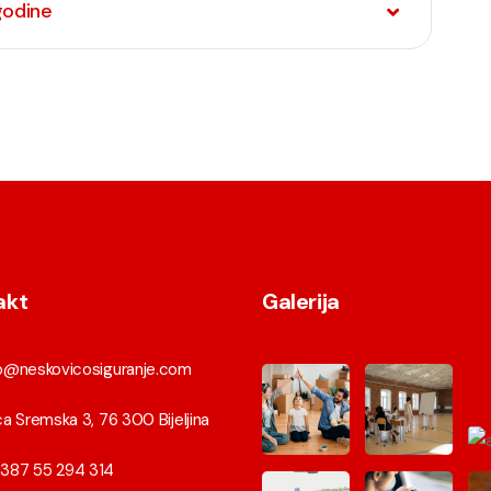
godine
akt
Galerija
fo@neskovicosiguranje.com
ca Sremska 3, 76 300 Bijeljina
387 55 294 314