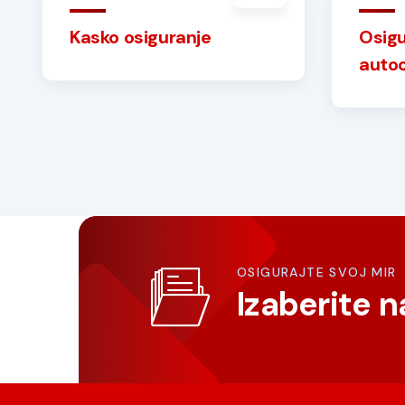
Kasko osiguranje
Osigu
auto
OSIGURAJTE SVOJ MIR
Izaberite 