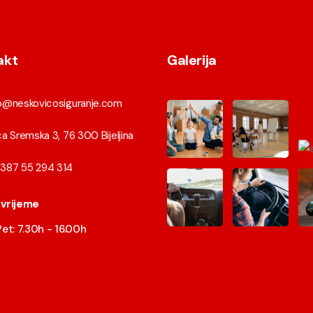
akt
Galerija
fo@neskovicosiguranje.com
ca Sremska 3, 76 300 Bijeljina
387 55 294 314
vrijeme
et: 7.30h - 16.00h