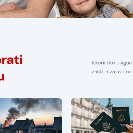
rati
Iskoristite osigur
u
zaštita za sve nei