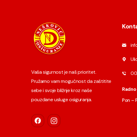
Kont
in
Uli
Vaša sigurnost je naš prioritet.
00
Pružamo vam mogućnost da zaštitite
Radno 
sebe i svoje bližnje kroz naše
pouzdane usluge osiguranja.
Pon – P