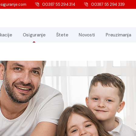
siguranje.com
00387 55 294 314
00387 55 294 339
kacije
Osiguranje
Štete
Novosti
Preuzimanja