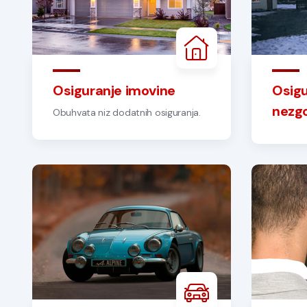
Osiguranje imovine
Osigu
nezg
Obuhvata niz dodatnih osiguranja.