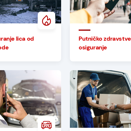
ranje lica od
Putničko zdravstv
ode
osiguranje