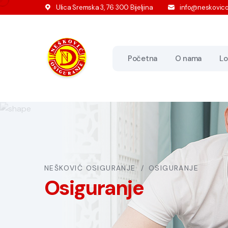
Ulica Sremska 3, 76 300 Bijeljina
info@neskovico
Početna
O nama
Lo
NEŠKOVIĆ OSIGURANJE
OSIGURANJE
Osiguranje