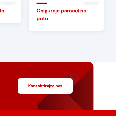
ta
Osiguraje pomoći na
putu
Kontaktirajte nas