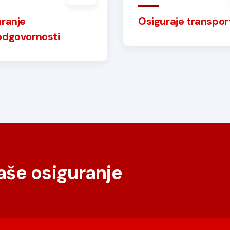
ranje
Osiguraje transpor
odgovornosti
naše osiguranje